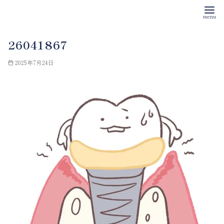
コ
26041867
ン
テ
2025年7月24日
ン
ツ
へ
移
動