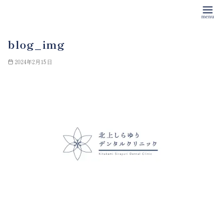
コ
blog_img
ン
テ
2024年2月15日
ン
ツ
へ
移
動