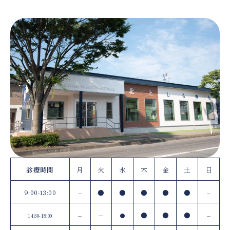
診療時間
月
火
水
木
金
土
日
9:00-13:00
–
●
●
●
●
●
–
–
–
●
●
●
–
14:30-18:00
●