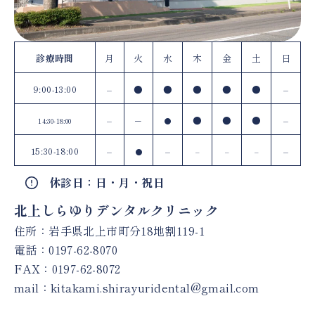
診療時間
月
火
水
木
金
土
日
9:00-13:00
–
●
●
●
●
●
–
–
–
●
●
●
–
14:30-18:00
●
15:30-18:00
–
–
–
●
–
–
–
休診日：日・月・祝日
北上しらゆりデンタルクリニック
住所：岩手県北上市町分18地割119-1
電話：
0197-62-8070
FAX：0197-62-8072
mail：
kitakami.shirayuridental@gmail.com