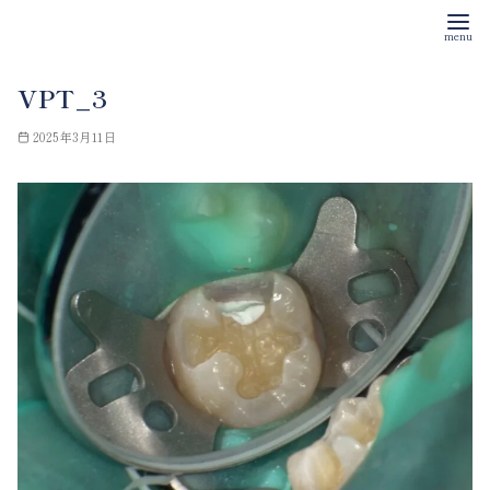
コ
VPT_3
ン
テ
2025年3月11日
ン
ツ
へ
移
動