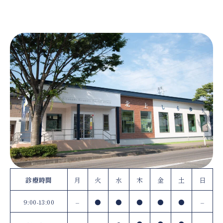
診療時間
月
火
水
木
金
土
日
9:00-13:00
–
●
●
●
●
●
–