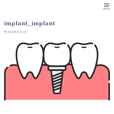
コ
implant_implant
ン
テ
2024年10月2日
ン
ツ
へ
移
動