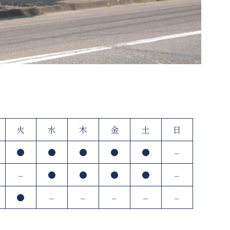
火
水
木
金
土
日
●
●
●
●
●
–
–
●
●
●
●
–
●
–
–
–
–
–