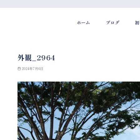
ホーム
ブログ
初
コ
ン
外観_2964
テ
ン
2024年7月6日
ツ
へ
移
動