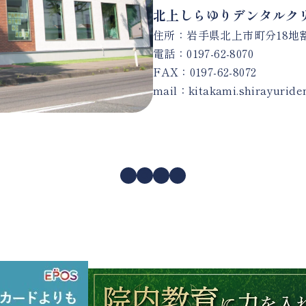
北上しらゆりデンタルク
住所：岩手県北上市町分18地割1
電話：
0197-62-8070
FAX：0197-62-8072
mail：
kitakami.shirayurid
Facebook
Instagram
X
YouTube