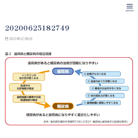
コ
20200625182749
ン
テ
2023年12月6日
ン
ツ
へ
移
動