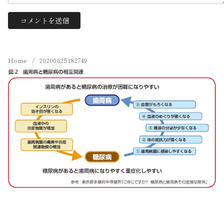
Home
20200625182749