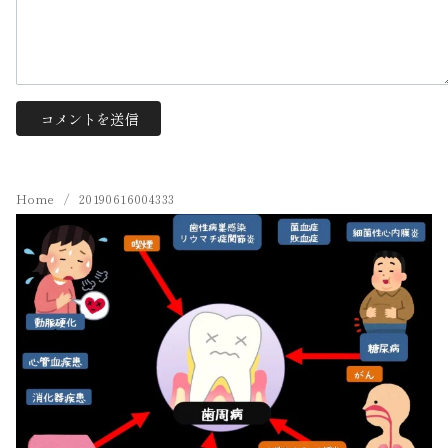
Home
20190616004333