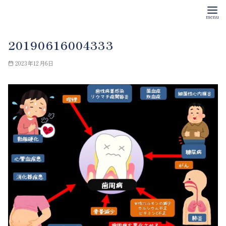
コ
20190616004333
ン
テ
2023年12月6日
ン
ツ
へ
移
動