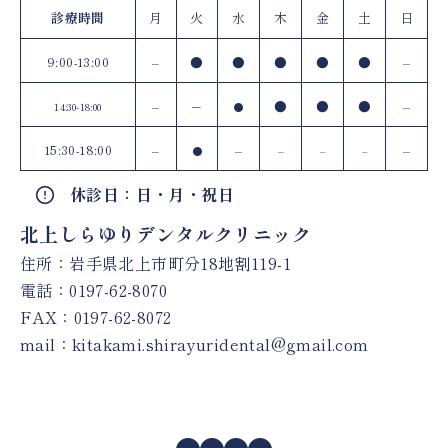
診療時間
月
火
水
木
金
土
日
9:00-13:00
–
●
●
●
●
●
–
–
–
●
●
●
–
14:30-18:00
●
15:30-18:00
–
–
–
●
–
–
–
休診日：日・月・祝日
北上しらゆりデンタルクリニック
住所：岩手県北上市町分18地割119-1
電話：
0197-62-8070
FAX：0197-62-8072
mail：
kitakami.shirayuridental@gmail.com