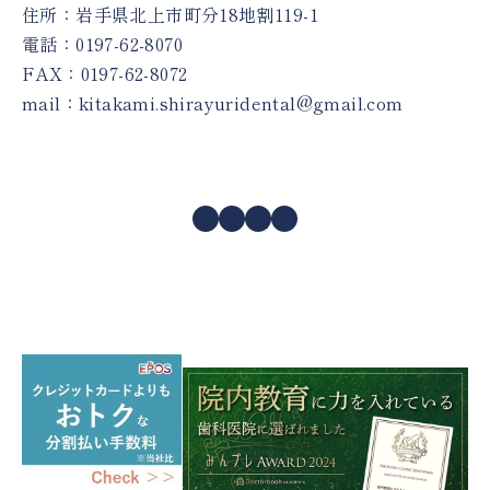
住所：岩手県北上市町分18地割119-1
電話：
0197-62-8070
FAX：0197-62-8072
mail：
kitakami.shirayuridental@gmail.com
Facebook
Instagram
X
YouTube