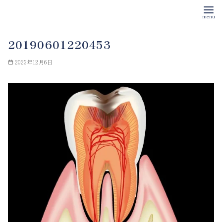
コ
20190601220453
ン
テ
2023年12月6日
ン
ツ
へ
移
動