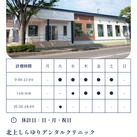
診療時間
月
火
水
木
金
土
日
9:00-13:00
–
●
●
●
●
●
–
–
–
●
●
●
–
14:30-18:00
●
15:30-18:00
–
–
–
●
–
–
–
休診日：日・月・祝日
北上しらゆりデンタルクリニック