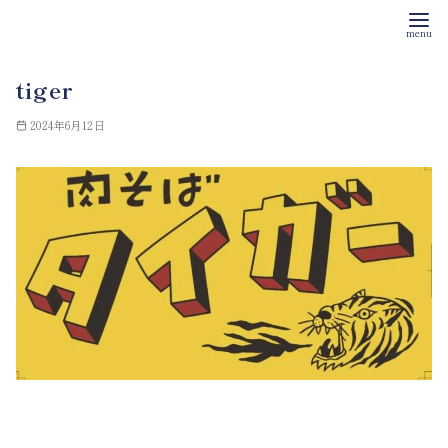
コ
tiger
ン
テ
2024年6月12日
ン
ツ
へ
移
動