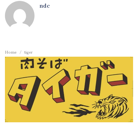
ndc
Home
tiger