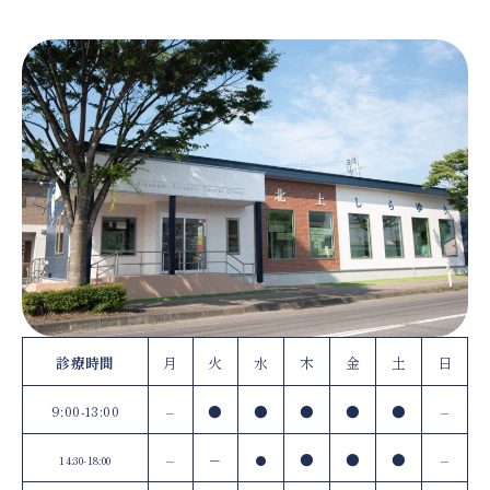
診療時間
月
火
水
木
金
土
日
9:00-13:00
–
●
●
●
●
●
–
–
–
●
●
●
–
14:30-18:00
●