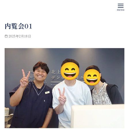
コ
内覧会01
ン
テ
2025年2月18日
ン
ツ
へ
移
動