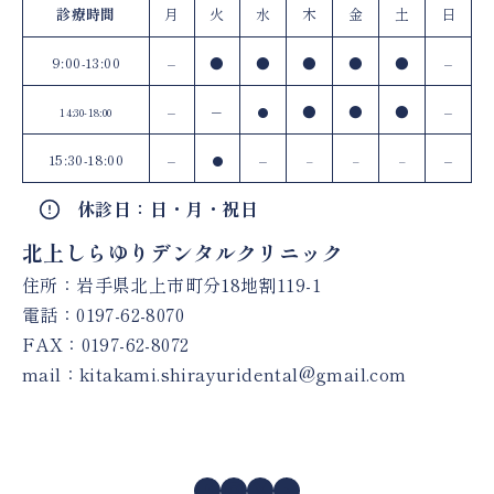
診療時間
月
火
水
木
金
土
日
9:00-13:00
–
●
●
●
●
●
–
–
–
●
●
●
–
14:30-18:00
●
15:30-18:00
–
–
–
●
–
–
–
休診日：日・月・祝日
北上しらゆりデンタルクリニック
住所：岩手県北上市町分18地割119-1
電話：
0197-62-8070
FAX：0197-62-8072
mail：
kitakami.shirayuridental@gmail.com
Facebook
Instagram
X
YouTube